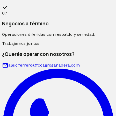
check
07
Negocios a término
Operaciones diferidas con respaldo y seriedad.
Trabajemos juntos
¿Querés operar con nosotros?
mail
alejo.ferrero@fcoagroganadera.com