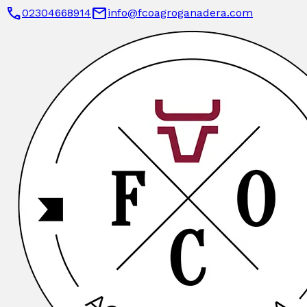
phone
mail
02304668914
info@fcoagroganadera.com