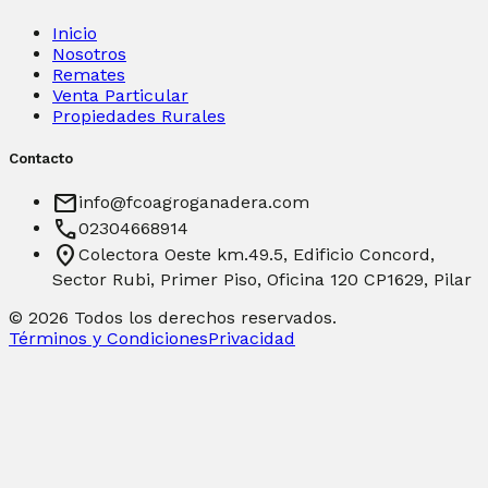
Inicio
Nosotros
Remates
Venta Particular
Propiedades Rurales
Contacto
mail
info@fcoagroganadera.com
phone
02304668914
location_on
Colectora Oeste km.49.5, Edificio Concord,
Sector Rubi, Primer Piso, Oficina 120 CP1629, Pilar
©
2026
Todos los derechos reservados.
Términos y Condiciones
Privacidad