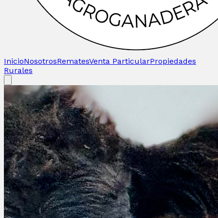
Inicio
Nosotros
Remates
Venta Particular
Propiedades
Rurales