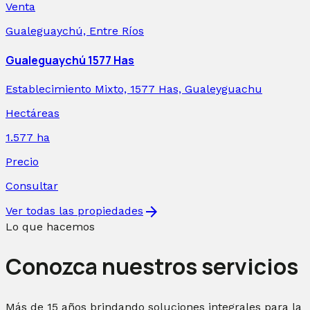
Venta
Gualeguaychú, Entre Ríos
Gualeguaychú 1577 Has
Establecimiento Mixto, 1577 Has, Gualeyguachu
Hectáreas
1.577
ha
Precio
Consultar
arrow_forward
Ver todas las propiedades
Lo que hacemos
Conozca nuestros servicios
Más de 15 años brindando soluciones integrales para la