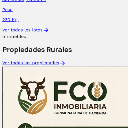
Peso
230
Kg.
arrow_forward
Ver todos los lotes
Inmuebles
Propiedades Rurales
arrow_forward
Ver todas las propiedades