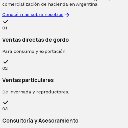
comercialización de hacienda en Argentina.
arrow_forward
Conocé más sobre nosotros
check
01
Ventas directas de gordo
Para consumo y exportación.
check
02
Ventas particulares
De invernada y reproductores.
check
03
Consultoría y Asesoramiento