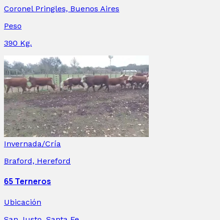
Coronel Pringles, Buenos Aires
Peso
390
Kg.
Invernada/Cría
Braford, Hereford
65 Terneros
Ubicación
San Justo, Santa Fe